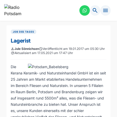
search
menu
JOB DES TAGES
Lagerist
person
Jule Sönnichsen
schedule
Veröffentlicht am 19.01.2017 um 05:30 Uhr
update
Aktualisiert am 17.05.2021 um 17:47 Uhr
Die
Kerana Keramik- und Natursteinhandel GmbH ist ein seit
25 Jahren am Markt etabliertes Handelsunternehmen
im Bereich Fliesen und Naturstein. In unseren 5 Filialen
im Raum Berlin, Potsdam und Brandenburg zeigen wir
auf insgesamt rund 5500m² alles, was die Fliesen- und
Natursteinbranche zu bieten hat. Unser Anspruch ist
es, unsere Kunden einerseits mit der schier
unglaublichen Vielfalt der Fliesen- und Natursteinwelt