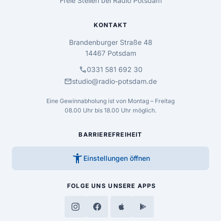
Freie Stellen bei Radio Potsdam
KONTAKT
Brandenburger Straße 48
14467 Potsdam
call
0331 581 692 30
mail
studio@radio-potsdam.de
Eine Gewinnabholung ist von Montag – Freitag
08.00 Uhr bis 18.00 Uhr möglich.
BARRIEREFREIHEIT
accessibility_new
Einstellungen öffnen
FOLGE UNS
UNSERE APPS