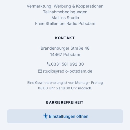
Vermarktung, Werbung & Kooperationen
Teilnahmebedingungen
Mail ins Studio
Freie Stellen bei Radio Potsdam
KONTAKT
Brandenburger Straße 48
14467 Potsdam
call
0331 581 692 30
mail
studio@radio-potsdam.de
Eine Gewinnabholung ist von Montag – Freitag
08.00 Uhr bis 18.00 Uhr möglich.
BARRIEREFREIHEIT
accessibility_new
Einstellungen öffnen