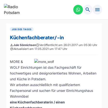
search
menu
JOB DES TAGES
Küchenfachberater/-in
person
Jule Sönnichsen
schedule
Veröffentlicht am 26.01.2017 um 05:30 Uhr
update
Aktualisiert am 17.05.2021 um 17:47 Uhr
MORE &
WOLF Einrichtungen ist das Fachgeschäft für
hochwertiges und designorientiertes Wohnen, Arbeiten
und Küche in Potsdam.
Wir arbeiten ausschließlich mit qualifiziertem
Fachpersonal und suchen für unser Einrichtungshaus
Wohnmöbel
eine Küchenfachberaterin / einen
Küchenfachberater
.