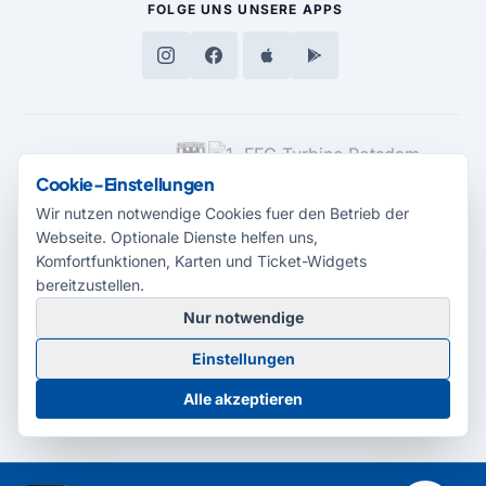
FOLGE UNS
UNSERE APPS
MEDIENPARTNER
Cookie-Einstellungen
Wir nutzen notwendige Cookies fuer den Betrieb der
Webseite. Optionale Dienste helfen uns,
Komfortfunktionen, Karten und Ticket-Widgets
bereitzustellen.
Nur notwendige
© 2026 Radio Potsdam. Webseite entwickelt durch die
Medienagentur
Einstellungen
Babelsberg
Barrierefreiheitserklärung
AGB
Datenschutz
Impressum
Alle akzeptieren
Cookie-Einstellungen