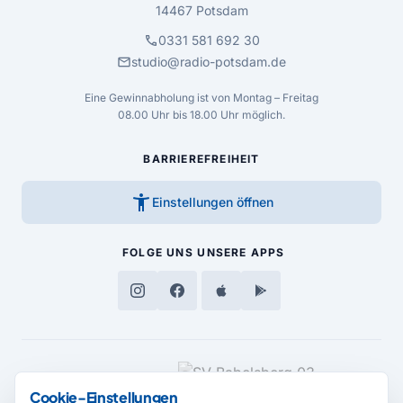
14467 Potsdam
call
0331 581 692 30
mail
studio@radio-potsdam.de
Eine Gewinnabholung ist von Montag – Freitag
08.00 Uhr bis 18.00 Uhr möglich.
BARRIEREFREIHEIT
accessibility_new
Einstellungen öffnen
FOLGE UNS
UNSERE APPS
MEDIENPARTNER
Cookie-Einstellungen