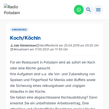
search
menu
UMGEBUNG
Koch/Köchin
person
Jule Sönnichsen
schedule
Veröffentlicht am 25.04.2019 um 05:20 Uhr
update
Aktualisiert am 17.05.2021 um 17:45 Uhr
Für ein Restaurant in Potsdam wird ab sofort ein Koch
oder eine Köchin gesucht.
Ihre Aufgaben sind u.a. die Vor- und Zubereitung von
Speisen und Fingerfood für Menüs oder Buffets sowie
die Sicherung eines reibungslosen und zügigen
Ablaufes in der Küche.
Sie haben eine abgeschlossene Kochausbildung? Dann
erwartet Sie ein unbefristeter Arbeitsvertrag, Eine
attraktive und übertarifliche Bezahlung sowie Urlaubs-