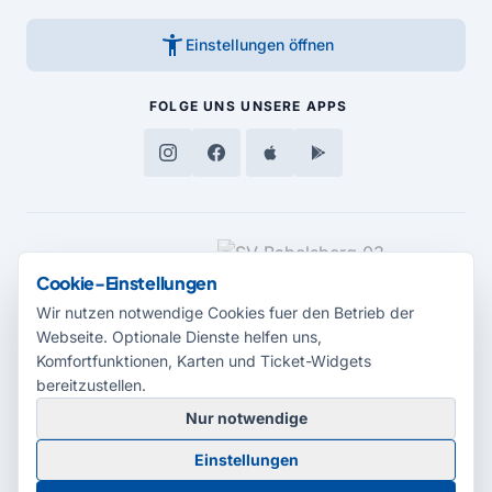
accessibility_new
Einstellungen öffnen
FOLGE UNS
UNSERE APPS
MEDIENPARTNER
Cookie-Einstellungen
Wir nutzen notwendige Cookies fuer den Betrieb der
Webseite. Optionale Dienste helfen uns,
Komfortfunktionen, Karten und Ticket-Widgets
bereitzustellen.
Nur notwendige
© 2026 Radio Potsdam. Webseite entwickelt durch die
Medienagentur
Einstellungen
Babelsberg
Barrierefreiheitserklärung
AGB
Datenschutz
Impressum