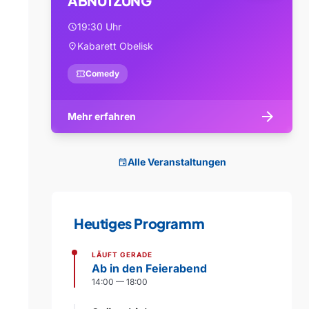
ABNUTZUNG
19:30 Uhr
schedule
Kabarett Obelisk
location_on
confirmation_number
Comedy
arrow_forward
Mehr erfahren
Alle Veranstaltungen
event
Heutiges Programm
LÄUFT GERADE
Ab in den Feierabend
14:00 — 18:00