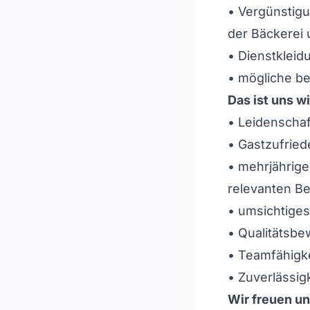
• Vergünstigu
der Bäckerei 
• Dienstkleid
• mögliche be
Das ist uns wi
• Leidenschaf
• Gastzufriede
• mehrjährige
relevanten Be
• umsichtige
• Qualitätsbe
• Teamfähigke
• Zuverlässig
Wir freuen u