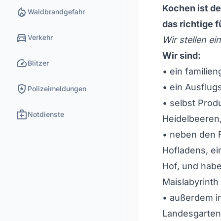
Kochen ist d
local_fire_department
Waldbrandgefahr
das richtige f
directions_car
Verkehr
Wir stellen ei
Wir sind:
speed
Blitzer
• ein familie
local_police
• ein Ausflug
Polizeimeldungen
• selbst Prod
medical_services
Notdienste
Heidelbeeren,
• neben den 
Hofladens, ei
Hof, und habe
Maislabyrinth
• außerdem in
Landesgartens