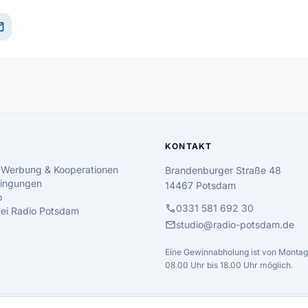
il
KONTAKT
 Werbung & Kooperationen
Brandenburger Straße 48
ingungen
14467 Potsdam
o
call
0331 581 692 30
 bei Radio Potsdam
mail
studio@radio-potsdam.de
Eine Gewinnabholung ist von Montag 
08.00 Uhr bis 18.00 Uhr möglich.