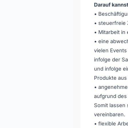
Darauf kannst
• Beschäftigung
• steuerfreie
• Mitarbeit i
• eine abwech
vielen Events
infolge der S
und infolge e
Produkte aus 
• angenehme A
aufgrund des 
Somit lassen 
vereinbaren.
• flexible Ar