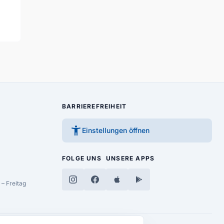
BARRIEREFREIHEIT
accessibility_new
Einstellungen öffnen
FOLGE UNS
UNSERE APPS
– Freitag