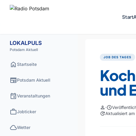
Start
A
LOKALPULS
Potsdam Aktuell
JOB DES TAGES
home
Startseite
Koch
newspaper
Potsdam Aktuell
und E
event
Veranstaltungen
person
schedule
Veröffentli
work
Jobticker
update
Aktualisiert a
cloud
Wetter