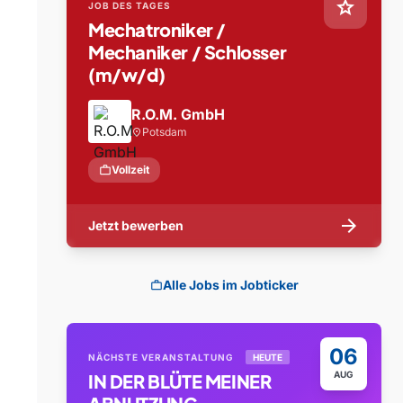
star
JOB DES TAGES
Mechatroniker /
Mechaniker / Schlosser
(m/w/d)
R.O.M. GmbH
Potsdam
location_on
work
Vollzeit
arrow_forward
Jetzt bewerben
Alle Jobs im Jobticker
work
06
NÄCHSTE VERANSTALTUNG
HEUTE
AUG
IN DER BLÜTE MEINER