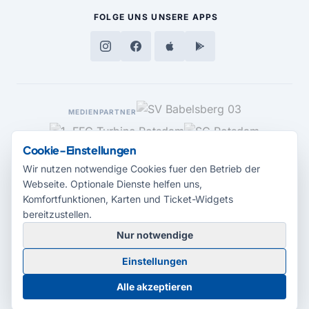
FOLGE UNS
UNSERE APPS
MEDIENPARTNER
Cookie-Einstellungen
Wir nutzen notwendige Cookies fuer den Betrieb der
Webseite. Optionale Dienste helfen uns,
Komfortfunktionen, Karten und Ticket-Widgets
bereitzustellen.
Nur notwendige
© 2026 Radio Potsdam. Webseite entwickelt durch die
Medienagentur
Einstellungen
Babelsberg
Barrierefreiheitserklärung
AGB
Datenschutz
Impressum
Alle akzeptieren
Cookie-Einstellungen