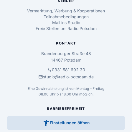
SENDER
Vermarktung, Werbung & Kooperationen
Teilnahmebedingungen
Mail ins Studio
Freie Stellen bei Radio Potsdam
KONTAKT
Brandenburger Straße 48
14467 Potsdam
call
0331 581 692 30
mail
studio@radio-potsdam.de
Eine Gewinnabholung ist von Montag – Freitag
08.00 Uhr bis 18.00 Uhr möglich.
BARRIEREFREIHEIT
accessibility_new
Einstellungen öffnen