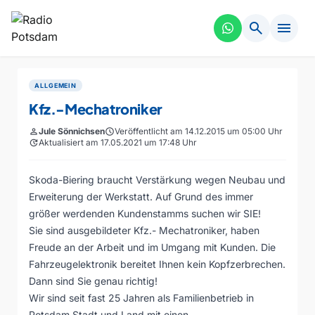
search
menu
ALLGEMEIN
Kfz.-Mechatroniker
person
Jule Sönnichsen
schedule
Veröffentlicht am 14.12.2015 um 05:00 Uhr
update
Aktualisiert am 17.05.2021 um 17:48 Uhr
Skoda-Biering braucht Verstärkung wegen Neubau und
Erweiterung der Werkstatt. Auf Grund des immer
größer werdenden Kundenstamms suchen wir SIE!
Sie sind ausgebildeter Kfz.- Mechatroniker, haben
Freude an der Arbeit und im Umgang mit Kunden. Die
Fahrzeugelektronik bereitet Ihnen kein Kopfzerbrechen.
Dann sind Sie genau richtig!
Wir sind seit fast 25 Jahren als Familienbetrieb in
Potsdam Stadt und Land mit einen