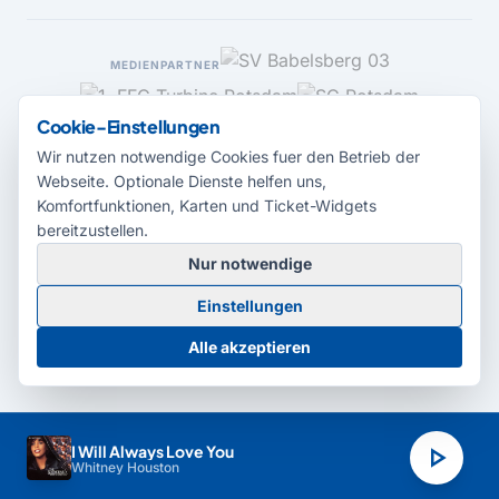
MEDIENPARTNER
Cookie-Einstellungen
Wir nutzen notwendige Cookies fuer den Betrieb der
Webseite. Optionale Dienste helfen uns,
Komfortfunktionen, Karten und Ticket-Widgets
bereitzustellen.
Nur notwendige
© 2026 Radio Potsdam. Webseite entwickelt durch die
Medienagentur
Einstellungen
Babelsberg
Barrierefreiheitserklärung
AGB
Datenschutz
Impressum
Alle akzeptieren
Cookie-Einstellungen
play_arrow
I Will Always Love You
Whitney Houston