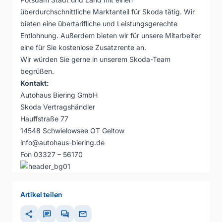
überdurchschnittliche Marktanteil für Skoda tätig. Wir
bieten eine übertarifliche und Leistungsgerechte
Entlohnung. Außerdem bieten wir für unsere Mitarbeiter
eine für Sie kostenlose Zusatzrente an.
Wir würden Sie gerne in unserem Skoda-Team
begrüßen.
Kontakt:
Autohaus Biering GmbH
Skoda Vertragshändler
Hauffstraße 77
14548 Schwielowsee OT Geltow
info@autohaus-biering.de
Fon 03327 – 56170
Artikel teilen
share
chat
forum
mail