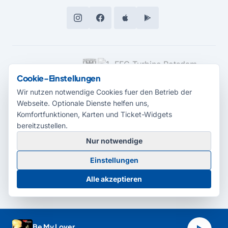
MEDIENPARTNER
Cookie-Einstellungen
Wir nutzen notwendige Cookies fuer den Betrieb der
Webseite. Optionale Dienste helfen uns,
Komfortfunktionen, Karten und Ticket-Widgets
bereitzustellen.
Nur notwendige
© 2026 Radio Potsdam. Webseite entwickelt durch die
Medienagentur
Einstellungen
Babelsberg
Barrierefreiheitserklärung
AGB
Datenschutz
Impressum
Alle akzeptieren
Cookie-Einstellungen
Be My Lover