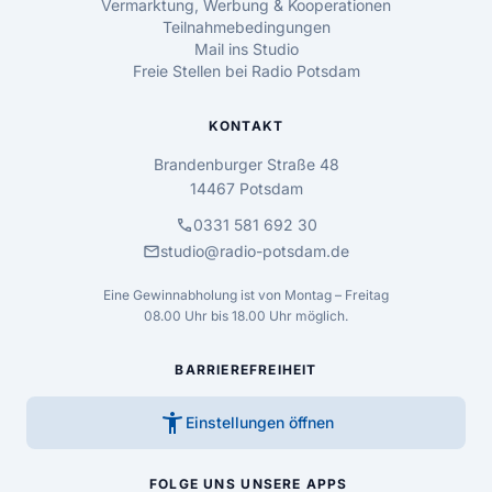
Vermarktung, Werbung & Kooperationen
Teilnahmebedingungen
Mail ins Studio
Freie Stellen bei Radio Potsdam
KONTAKT
Brandenburger Straße 48
14467 Potsdam
call
0331 581 692 30
mail
studio@radio-potsdam.de
Eine Gewinnabholung ist von Montag – Freitag
08.00 Uhr bis 18.00 Uhr möglich.
BARRIEREFREIHEIT
accessibility_new
Einstellungen öffnen
FOLGE UNS
UNSERE APPS