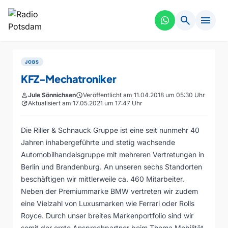
search
menu
JOBS
KFZ-Mechatroniker
person
Jule Sönnichsen
schedule
Veröffentlicht am 11.04.2018 um 05:30 Uhr
update
Aktualisiert am 17.05.2021 um 17:47 Uhr
Die Riller & Schnauck Gruppe ist eine seit nunmehr 40
Jahren inhabergeführte und stetig wachsende
Automobilhandelsgruppe mit mehreren Vertretungen in
Berlin und Brandenburg. An unseren sechs Standorten
beschäftigen wir mittlerweile ca. 460 Mitarbeiter.
Neben der Premiummarke BMW vertreten wir zudem
eine Vielzahl von Luxusmarken wie Ferrari oder Rolls
Royce. Durch unser breites Markenportfolio sind wir
somit der erste Ansprechpartner beim Thema Mobilität