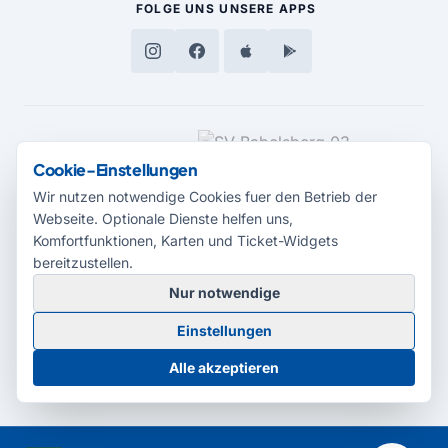
FOLGE UNS
UNSERE APPS
MEDIENPARTNER
Cookie-Einstellungen
Wir nutzen notwendige Cookies fuer den Betrieb der
Webseite. Optionale Dienste helfen uns,
Komfortfunktionen, Karten und Ticket-Widgets
bereitzustellen.
Nur notwendige
© 2026 Radio Potsdam. Webseite entwickelt durch die
Medienagentur
Einstellungen
Babelsberg
Barrierefreiheitserklärung
AGB
Datenschutz
Impressum
Alle akzeptieren
Cookie-Einstellungen