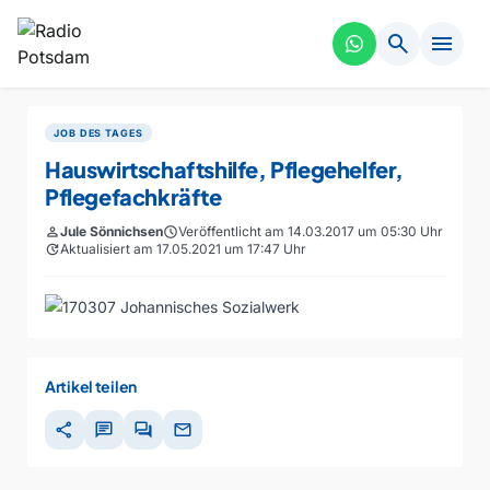
search
menu
JOB DES TAGES
Hauswirtschaftshilfe, Pflegehelfer,
Pflegefachkräfte
person
Jule Sönnichsen
schedule
Veröffentlicht am 14.03.2017 um 05:30 Uhr
update
Aktualisiert am 17.05.2021 um 17:47 Uhr
Artikel teilen
share
chat
forum
mail