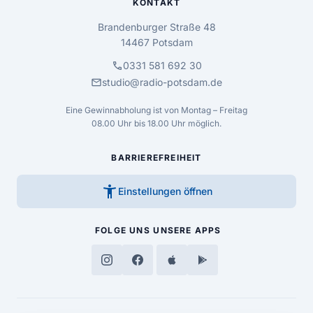
KONTAKT
Brandenburger Straße 48
14467 Potsdam
call
0331 581 692 30
mail
studio@radio-potsdam.de
Eine Gewinnabholung ist von Montag – Freitag
08.00 Uhr bis 18.00 Uhr möglich.
BARRIEREFREIHEIT
accessibility_new
Einstellungen öffnen
FOLGE UNS
UNSERE APPS