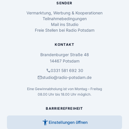
SENDER
Vermarktung, Werbung & Kooperationen
Teilnahmebedingungen
Mail ins Studio
Freie Stellen bei Radio Potsdam
KONTAKT
Brandenburger Straße 48
14467 Potsdam
call
0331 581 692 30
mail
studio@radio-potsdam.de
Eine Gewinnabholung ist von Montag – Freitag
08.00 Uhr bis 18.00 Uhr möglich.
BARRIEREFREIHEIT
accessibility_new
Einstellungen öffnen