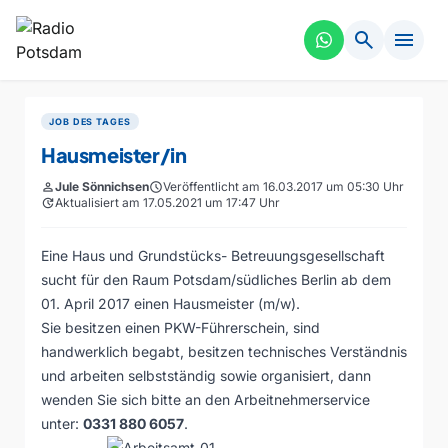
search
menu
JOB DES TAGES
Hausmeister/in
person
Jule Sönnichsen
schedule
Veröffentlicht am 16.03.2017 um 05:30 Uhr
update
Aktualisiert am 17.05.2021 um 17:47 Uhr
Eine Haus und Grundstücks- Betreuungsgesellschaft
sucht für den Raum Potsdam/südliches Berlin ab dem
01. April 2017 einen Hausmeister (m/w).
Sie besitzen einen PKW-Führerschein, sind
handwerklich begabt, besitzen technisches Verständnis
und arbeiten selbstständig sowie organisiert, dann
wenden Sie sich bitte an den Arbeitnehmerservice
unter:
0331 880 6057
.