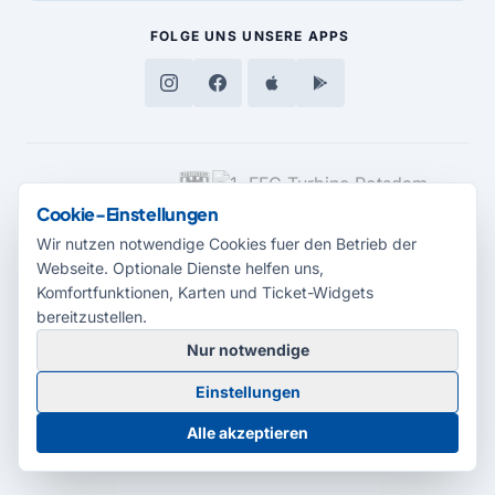
FOLGE UNS
UNSERE APPS
MEDIENPARTNER
Cookie-Einstellungen
Wir nutzen notwendige Cookies fuer den Betrieb der
Webseite. Optionale Dienste helfen uns,
Komfortfunktionen, Karten und Ticket-Widgets
bereitzustellen.
Nur notwendige
© 2026 Radio Potsdam. Webseite entwickelt durch die
Medienagentur
Einstellungen
Babelsberg
Barrierefreiheitserklärung
AGB
Datenschutz
Impressum
Alle akzeptieren
Cookie-Einstellungen