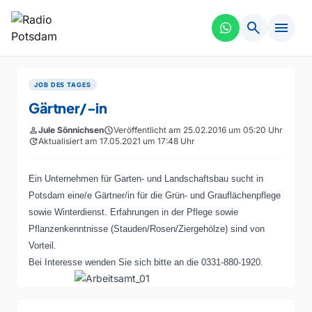
search
menu
JOB DES TAGES
Gärtner/-in
person
Jule Sönnichsen
schedule
Veröffentlicht am 25.02.2016 um 05:20 Uhr
update
Aktualisiert am 17.05.2021 um 17:48 Uhr
Ein Unternehmen für Garten- und Landschaftsbau sucht in
Potsdam eine/e Gärtner/in für die Grün- und Grauflächenpflege
sowie Winterdienst. Erfahrungen in der Pflege sowie
Pflanzenkenntnisse (Stauden/Rosen/Ziergehölze) sind von
Vorteil.
Bei Interesse wenden Sie sich bitte an die 0331-880-1920.