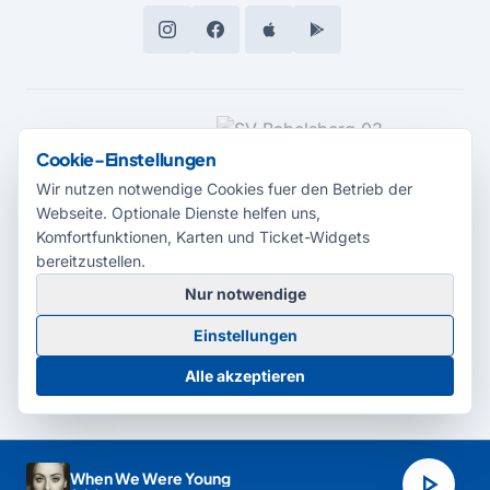
MEDIENPARTNER
Cookie-Einstellungen
Wir nutzen notwendige Cookies fuer den Betrieb der
Webseite. Optionale Dienste helfen uns,
Komfortfunktionen, Karten und Ticket-Widgets
bereitzustellen.
Nur notwendige
© 2026 Radio Potsdam. Webseite entwickelt durch die
Medienagentur
Einstellungen
Babelsberg
Barrierefreiheitserklärung
AGB
Datenschutz
Impressum
Alle akzeptieren
Cookie-Einstellungen
play_arrow
When We Were Young