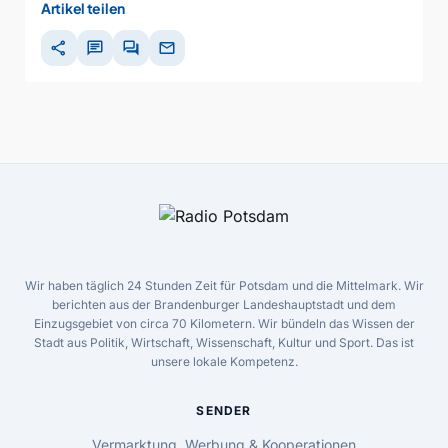
Artikel teilen
share
chat
forum
mail
Wir haben täglich 24 Stunden Zeit für Potsdam und die Mittelmark. Wir
berichten aus der Brandenburger Landeshauptstadt und dem
Einzugsgebiet von circa 70 Kilometern. Wir bündeln das Wissen der
Stadt aus Politik, Wirtschaft, Wissenschaft, Kultur und Sport. Das ist
unsere lokale Kompetenz.
SENDER
Vermarktung, Werbung & Kooperationen