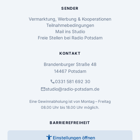
SENDER
Vermarktung, Werbung & Kooperationen
Teilnahmebedingungen
Mail ins Studio
Freie Stellen bei Radio Potsdam
KONTAKT
Brandenburger Straße 48
14467 Potsdam
call
0331 581 692 30
mail
studio@radio-potsdam.de
Eine Gewinnabholung ist von Montag – Freitag
08.00 Uhr bis 18.00 Uhr möglich.
BARRIEREFREIHEIT
accessibility_new
Einstellungen öffnen