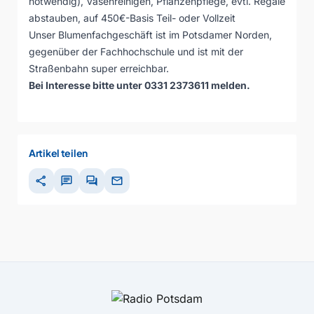
notwendig), Vasenreinigen, Pflanzenpflege, evtl. Regale
abstauben, auf 450€-Basis Teil- oder Vollzeit
Unser Blumenfachgeschäft ist im Potsdamer Norden,
gegenüber der Fachhochschule und ist mit der
Straßenbahn super erreichbar.
Bei Interesse bitte unter 0331 2373611 melden.
Artikel teilen
share
chat
forum
mail