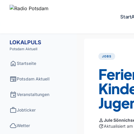
Start
A
LOKALPULS
Potsdam Aktuell
JOBS
home
Startseite
Ferie
newspaper
Potsdam Aktuell
Kind
event
Veranstaltungen
Juge
work
Jobticker
person
Jule Sönnichs
cloud
Wetter
update
Aktualisiert am