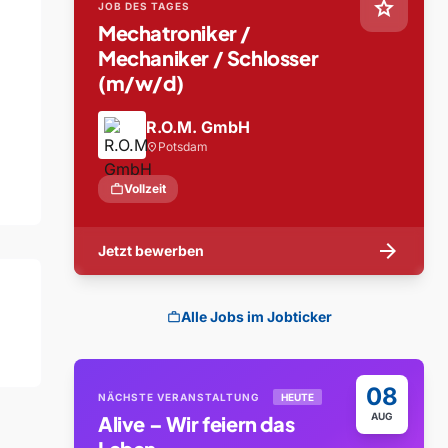
star
JOB DES TAGES
Mechatroniker /
Mechaniker / Schlosser
(m/w/d)
R.O.M. GmbH
Potsdam
location_on
work
Vollzeit
arrow_forward
Jetzt bewerben
Alle Jobs im Jobticker
work
08
NÄCHSTE VERANSTALTUNG
HEUTE
AUG
Alive – Wir feiern das