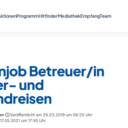
ktionen
Programm
Hitfinder
Mediathek
Empfang
Team
njob Betreuer/in
er- und
ndreisen
schedule
en
Veröffentlicht am 26.03.2019 um 06:20 Uhr
 17.05.2021 um 17:45 Uhr