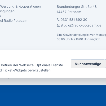
 Werbung & Kooperationen
Brandenburger Straße 48
ingungen
14467 Potsdam
o
call
0331 581 692 30
 bei Radio Potsdam
mail
studio@radio-potsdam.de
Eine Gewinnabholung ist von Montag 
08.00 Uhr bis 18.00 Uhr möglich.
Nur notwendige
Betrieb der Webseite. Optionale Dienste
d Ticket-Widgets bereitzustellen.
elsberg