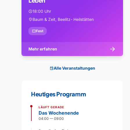
Leben
18:00 Uhr
schedule
Baum & Zeit, Beelitz- Heilstätten
location_on
confirmation_number
Fest
arrow_forward
Mehr erfahren
Alle Veranstaltungen
event
Heutiges Programm
LÄUFT GERADE
Das Wochenende
04:00 — 09:00