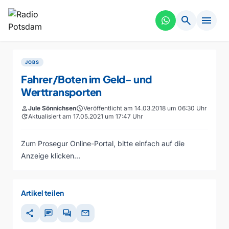
search
menu
JOBS
Fahrer/Boten im Geld- und
Werttransporten
person
Jule Sönnichsen
schedule
Veröffentlicht am 14.03.2018 um 06:30 Uhr
update
Aktualisiert am 17.05.2021 um 17:47 Uhr
Zum Prosegur Online-Portal, bitte einfach auf die
Anzeige klicken…
Artikel teilen
share
chat
forum
mail