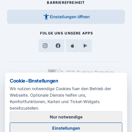
BARRIEREFREIHEIT
accessibility_new
Einstellungen öffnen
FOLGE UNS
UNSERE APPS
MEDIENPARTNER
Cookie-Einstellungen
Wir nutzen notwendige Cookies fuer den Betrieb der
Webseite. Optionale Dienste helfen uns,
Komfortfunktionen, Karten und Ticket-Widgets
bereitzustellen.
Nur notwendige
© 2026 Radio Potsdam. Webseite entwickelt durch die
Medienagentur
Einstellungen
Babelsberg