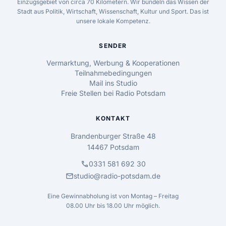
Einzugsgebiet von circa 70 Kilometern. Wir bündeln das Wissen der
Stadt aus Politik, Wirtschaft, Wissenschaft, Kultur und Sport. Das ist
unsere lokale Kompetenz.
SENDER
Vermarktung, Werbung & Kooperationen
Teilnahmebedingungen
Mail ins Studio
Freie Stellen bei Radio Potsdam
KONTAKT
Brandenburger Straße 48
14467 Potsdam
call
0331 581 692 30
mail
studio@radio-potsdam.de
Eine Gewinnabholung ist von Montag – Freitag
08.00 Uhr bis 18.00 Uhr möglich.