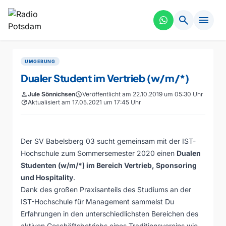
search
menu
UMGEBUNG
Dualer Student im Vertrieb (w/m/*)
person
Jule Sönnichsen
schedule
Veröffentlicht am 22.10.2019 um 05:30 Uhr
update
Aktualisiert am 17.05.2021 um 17:45 Uhr
Der SV Babelsberg 03 sucht gemeinsam mit der IST-
Hochschule zum Sommersemester 2020 einen
Dualen
Studenten (w/m/*) im Bereich Vertrieb, Sponsoring
und Hospitality
.
Dank des großen Praxisanteils des Studiums an der
IST-Hochschule für Management sammelst Du
Erfahrungen in den unterschiedlichsten Bereichen des
aktiven Geschäftsbetriebs eines Traditionsvereins wie