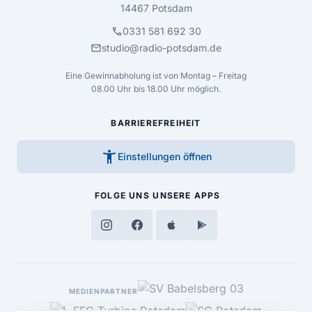
14467 Potsdam
call
0331 581 692 30
mail
studio@radio-potsdam.de
Eine Gewinnabholung ist von Montag – Freitag
08.00 Uhr bis 18.00 Uhr möglich.
BARRIEREFREIHEIT
accessibility_new
Einstellungen öffnen
FOLGE UNS
UNSERE APPS
MEDIENPARTNER