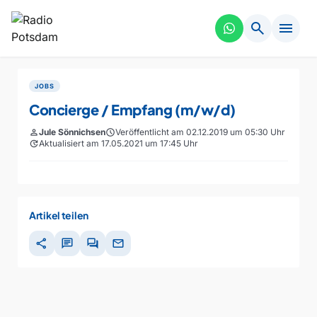
search
menu
JOBS
Concierge / Empfang (m/w/d)
person
Jule Sönnichsen
schedule
Veröffentlicht am 02.12.2019 um 05:30 Uhr
update
Aktualisiert am 17.05.2021 um 17:45 Uhr
Artikel teilen
share
chat
forum
mail