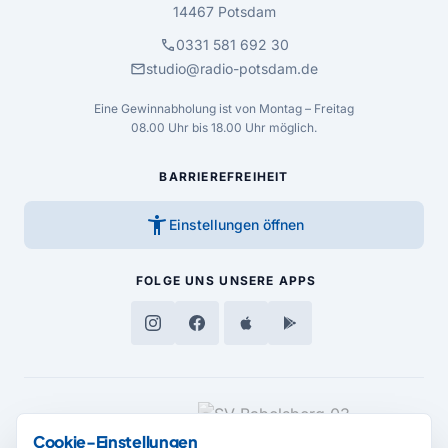
14467 Potsdam
call
0331 581 692 30
mail
studio@radio-potsdam.de
Eine Gewinnabholung ist von Montag – Freitag
08.00 Uhr bis 18.00 Uhr möglich.
BARRIEREFREIHEIT
accessibility_new
Einstellungen öffnen
FOLGE UNS
UNSERE APPS
MEDIENPARTNER
Cookie-Einstellungen