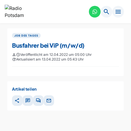
search
menu
JOB DES TAGES
Busfahrer bei ViP (m/w/d)
person
schedule
Veröffentlicht am 12.04.2022 um 05:00 Uhr
update
Aktualisiert am 13.04.2022 um 05:43 Uhr
Artikel teilen
share
chat
forum
mail