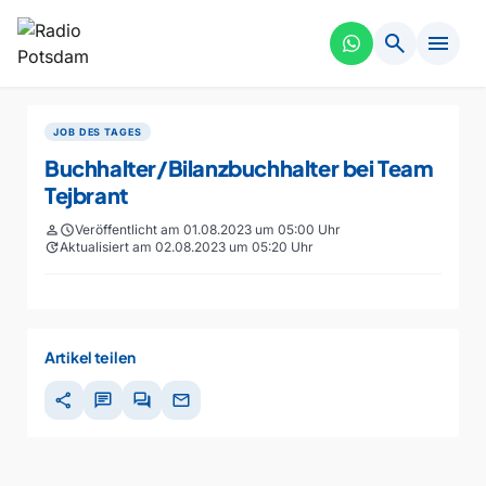
search
menu
JOB DES TAGES
Buchhalter/Bilanzbuchhalter bei Team
Tejbrant
person
schedule
Veröffentlicht am 01.08.2023 um 05:00 Uhr
update
Aktualisiert am 02.08.2023 um 05:20 Uhr
Artikel teilen
share
chat
forum
mail