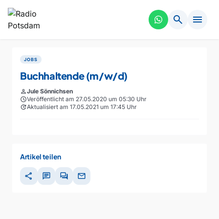
search
menu
JOBS
Buchhaltende (m/w/d)
person
Jule Sönnichsen
schedule
Veröffentlicht am 27.05.2020 um 05:30 Uhr
update
Aktualisiert am 17.05.2021 um 17:45 Uhr
Artikel teilen
share
chat
forum
mail