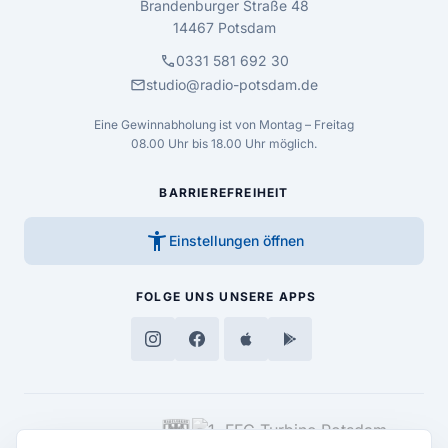
Brandenburger Straße 48
14467 Potsdam
call
0331 581 692 30
mail
studio@radio-potsdam.de
Eine Gewinnabholung ist von Montag – Freitag
08.00 Uhr bis 18.00 Uhr möglich.
BARRIEREFREIHEIT
accessibility_new
Einstellungen öffnen
FOLGE UNS
UNSERE APPS
MEDIENPARTNER