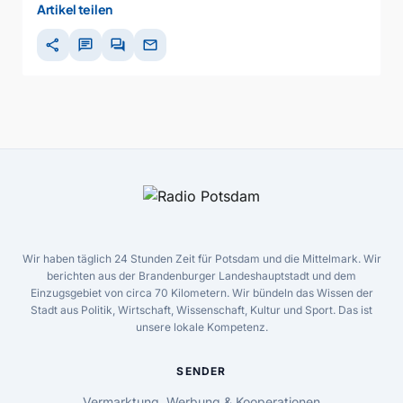
Artikel teilen
share
chat
forum
mail
Wir haben täglich 24 Stunden Zeit für Potsdam und die Mittelmark. Wir
berichten aus der Brandenburger Landeshauptstadt und dem
Einzugsgebiet von circa 70 Kilometern. Wir bündeln das Wissen der
Stadt aus Politik, Wirtschaft, Wissenschaft, Kultur und Sport. Das ist
unsere lokale Kompetenz.
SENDER
Vermarktung, Werbung & Kooperationen