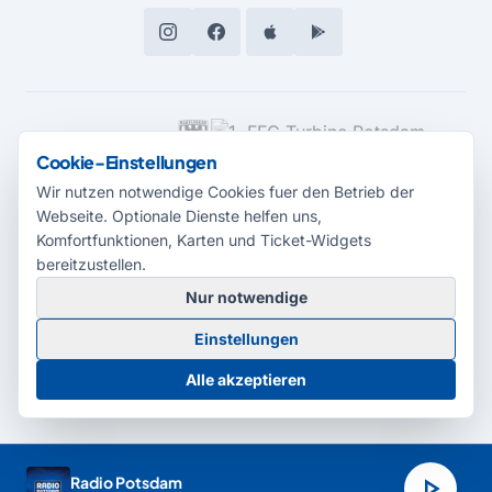
MEDIENPARTNER
Cookie-Einstellungen
Wir nutzen notwendige Cookies fuer den Betrieb der
Webseite. Optionale Dienste helfen uns,
Komfortfunktionen, Karten und Ticket-Widgets
bereitzustellen.
Nur notwendige
© 2026 Radio Potsdam. Webseite entwickelt durch die
Medienagentur
Einstellungen
Babelsberg
Barrierefreiheitserklärung
AGB
Datenschutz
Impressum
Alle akzeptieren
Cookie-Einstellungen
play_arrow
Radio Potsdam