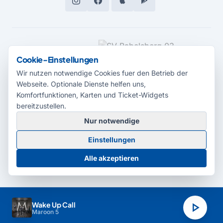
MEDIENPARTNER
Cookie-Einstellungen
Wir nutzen notwendige Cookies fuer den Betrieb der
Webseite. Optionale Dienste helfen uns,
Komfortfunktionen, Karten und Ticket-Widgets
bereitzustellen.
Nur notwendige
© 2026 Radio Potsdam. Webseite entwickelt durch die
Medienagentur
Einstellungen
Babelsberg
Barrierefreiheitserklärung
AGB
Datenschutz
Impressum
Alle akzeptieren
Cookie-Einstellungen
play_arrow
Wake Up Call
Maroon 5