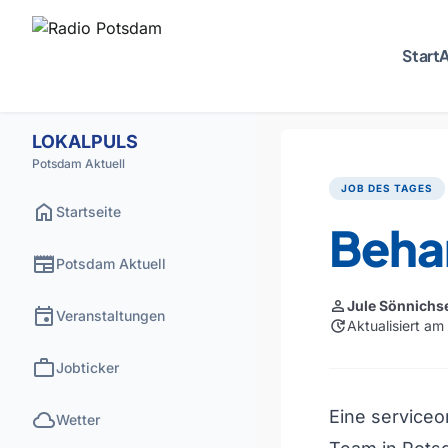
Start
A
LOKALPULS
Potsdam Aktuell
JOB DES TAGES
home
Startseite
Beha
newspaper
Potsdam Aktuell
person
Jule Sönnichs
event
Veranstaltungen
update
Aktualisiert am
work
Jobticker
cloud
Eine serviceo
Wetter