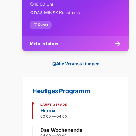
16:00 Uhr
schedule
DAS MINSK Kunsthaus
location_on
confirmation_number
Kunst
arrow_forward
Mehr erfahren
Alle Veranstaltungen
event
Heutiges Programm
LÄUFT GERADE
Hitmix
00:00 — 04:00
Das Wochenende
04:00 — 09:00