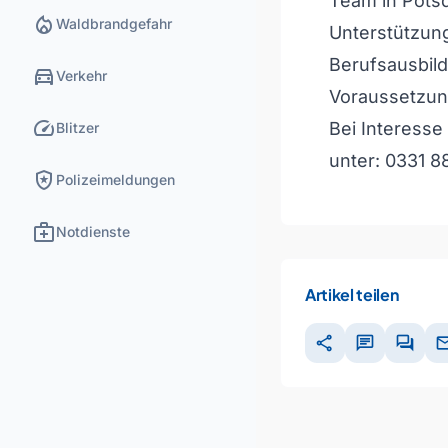
Team in Pots
local_fire_department
Waldbrandgefahr
Unterstützung
Berufsausbild
directions_car
Verkehr
Voraussetzun
speed
Bei Interesse
Blitzer
unter: 0331 8
local_police
Polizeimeldungen
medical_services
Notdienste
Artikel teilen
share
chat
forum
ma