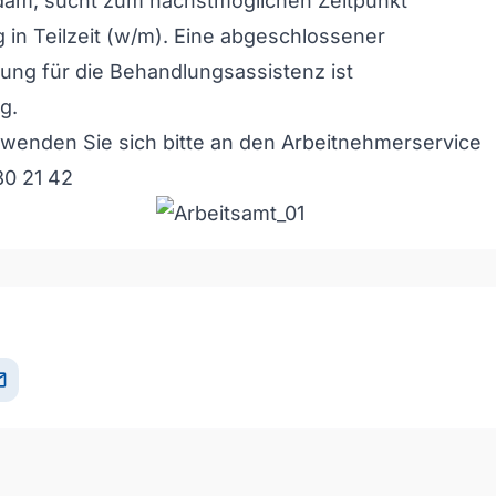
dam, sucht zum nächstmöglichen Zeitpunkt
 in Teilzeit (w/m). Eine abgeschlossener
ung für die Behandlungsassistenz ist
g.
 wenden Sie sich bitte an den Arbeitnehmerservice
80 21 42
il