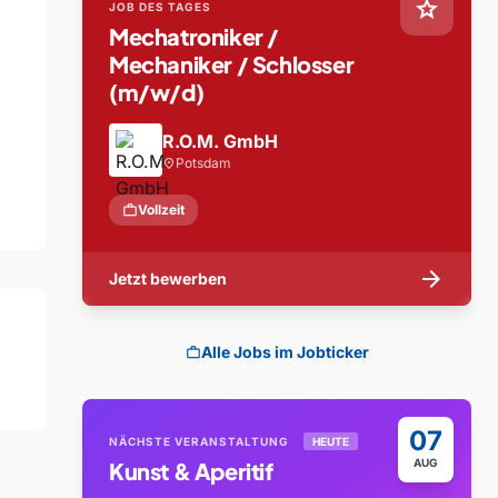
star
JOB DES TAGES
Mechatroniker /
Mechaniker / Schlosser
(m/w/d)
R.O.M. GmbH
Potsdam
location_on
work
Vollzeit
arrow_forward
Jetzt bewerben
Alle Jobs im Jobticker
work
07
NÄCHSTE VERANSTALTUNG
HEUTE
AUG
Kunst & Aperitif