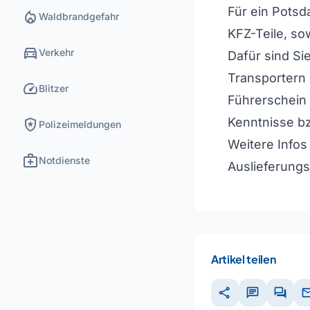
Für ein Potsd
local_fire_department
Waldbrandgefahr
KFZ-Teile, so
directions_car
Verkehr
Dafür sind S
Transportern 
speed
Blitzer
Führerschein
local_police
Kenntnisse bz
Polizeimeldungen
Weitere Infos
medical_services
Notdienste
Auslieferungs
Artikel teilen
share
chat
forum
ma