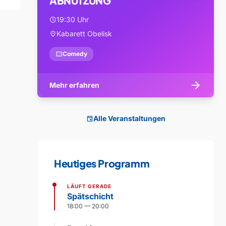
ABNUTZUNG
19:30 Uhr
schedule
Kabarett Obelisk
location_on
confirmation_number
Comedy
arrow_forward
Mehr erfahren
Alle Veranstaltungen
event
Heutiges Programm
LÄUFT GERADE
Spätschicht
18:00 — 20:00