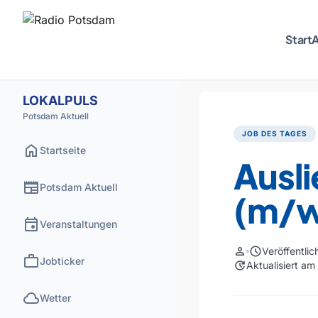
Start
A
LOKALPULS
Potsdam Aktuell
JOB DES TAGES
home
Startseite
Ausli
newspaper
Potsdam Aktuell
(m/w
event
Veranstaltungen
person
schedule
Veröffentli
work
Jobticker
update
Aktualisiert a
cloud
Wetter