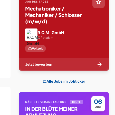
star
JOB DES TAGES
Mechatroniker /
Mechaniker / Schlosser
(m/w/d)
R.O.M. GmbH
Potsdam
location_on
work
Vollzeit
arrow_forward
Jetzt bewerben
Alle Jobs im Jobticker
work
06
NÄCHSTE VERANSTALTUNG
HEUTE
AUG
IN DER BLÜTE MEINER