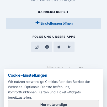
08.00 Uhr bis 18.00 Uhr möglich.
BARRIEREFREIHEIT
accessibility_new
Einstellungen öffnen
FOLGE UNS
UNSERE APPS
MEDIENPARTNER
Cookie-Einstellungen
Wir nutzen notwendige Cookies fuer den Betrieb der
Webseite. Optionale Dienste helfen uns,
Komfortfunktionen, Karten und Ticket-Widgets
bereitzustellen.
Nur notwendige