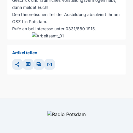
Geschick und räumliches Vorstellungsvermögen habt,
dann meldet Euch!
Den theoretischen Teil der Ausbildung absolviert Ihr am
OSZ I in Potsdam.
Rufe an bei Interesse unter 0331/880 1915.
Artikel teilen
share
chat
forum
mail