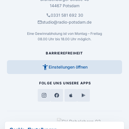
14467 Potsdam
call
0331 581 692 30
mail
studio@radio-potsdam.de
Eine Gewinnabholung ist von Montag – Freitag
08.00 Uhr bis 18.00 Uhr möglich.
BARRIEREFREIHEIT
accessibility_new
Einstellungen öffnen
FOLGE UNS
UNSERE APPS
MEDIENPARTNER