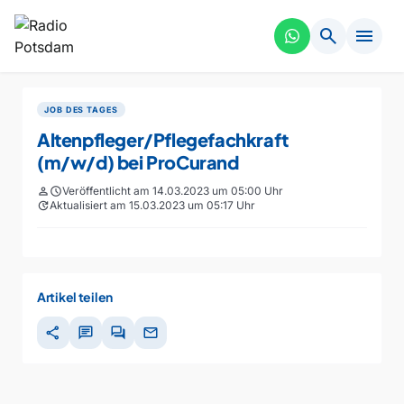
search
menu
JOB DES TAGES
Altenpfleger/Pflegefachkraft
(m/w/d) bei ProCurand
person
schedule
Veröffentlicht am 14.03.2023 um 05:00 Uhr
update
Aktualisiert am 15.03.2023 um 05:17 Uhr
Artikel teilen
share
chat
forum
mail