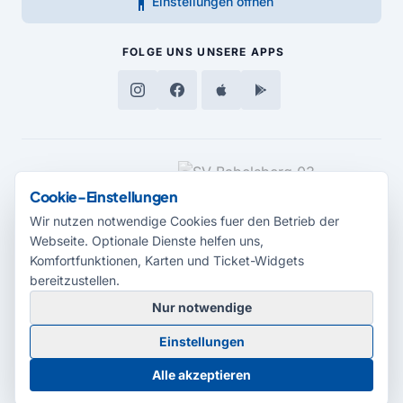
accessibility_new
Einstellungen öffnen
FOLGE UNS
UNSERE APPS
MEDIENPARTNER
Cookie-Einstellungen
Wir nutzen notwendige Cookies fuer den Betrieb der
Webseite. Optionale Dienste helfen uns,
Komfortfunktionen, Karten und Ticket-Widgets
bereitzustellen.
Nur notwendige
© 2026 Radio Potsdam. Webseite entwickelt durch die
Medienagentur
Einstellungen
Babelsberg
Barrierefreiheitserklärung
AGB
Datenschutz
Impressum
Alle akzeptieren
Cookie-Einstellungen