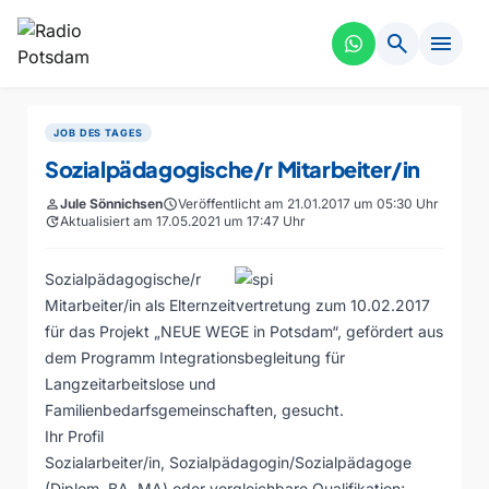
search
menu
JOB DES TAGES
Sozialpädagogische/r Mitarbeiter/in
person
Jule Sönnichsen
schedule
Veröffentlicht am 21.01.2017 um 05:30 Uhr
update
Aktualisiert am 17.05.2021 um 17:47 Uhr
Sozialpädagogische/r
Mitarbeiter/in als Elternzeitvertretung zum 10.02.2017
für das Projekt „NEUE WEGE in Potsdam“, gefördert aus
dem Programm Integrationsbegleitung für
Langzeitarbeitslose und
Familienbedarfsgemeinschaften, gesucht.
Ihr Profil
Sozialarbeiter/in, Sozialpädagogin/Sozialpädagoge
(Diplom, BA, MA) oder vergleichbare Qualifikation;