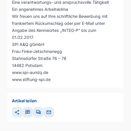
Eine verantwortungs- und anspruchsvolle Tätigkeit
Ein angenehmes Arbeitsklima
Wir freuen uns auf Ihre schriftliche Bewerbung mit
frankiertem Rückumschlag oder per E-Mail unter
Angabe des Kennwortes „INTEG-P“ bis zum
01.02.2017.
SPI A&Q gGmbH
Frau Finke-Jetschmanegg
Stahnsdorfer Straße 76 – 78
14482 Potsdam
www.spi-aundq.de
www.stiftung-spi.de
Artikel teilen
share
chat
forum
mail