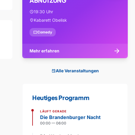
ABNUTZUNG
19:30 Uhr
schedule
Kabarett Obelisk
location_on
confirmation_number
Comedy
arrow_forward
Mehr erfahren
Alle Veranstaltungen
event
Heutiges Programm
LÄUFT GERADE
Die Brandenburger Nacht
00:00 — 06:00