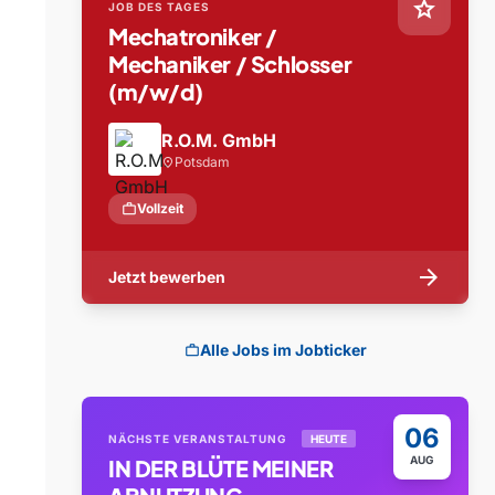
star
JOB DES TAGES
Mechatroniker /
Mechaniker / Schlosser
(m/w/d)
R.O.M. GmbH
Potsdam
location_on
work
Vollzeit
arrow_forward
Jetzt bewerben
Alle Jobs im Jobticker
work
06
NÄCHSTE VERANSTALTUNG
HEUTE
AUG
IN DER BLÜTE MEINER