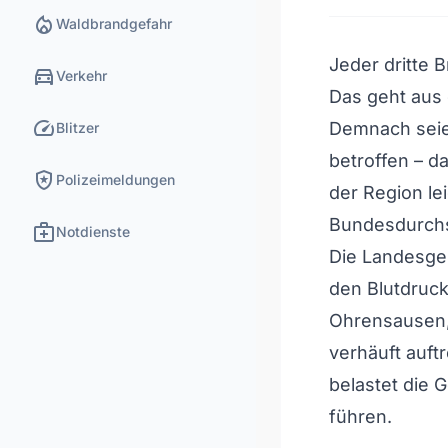
local_fire_department
Waldbrandgefahr
Jeder dritte 
directions_car
Verkehr
Das geht aus
speed
Demnach seie
Blitzer
betroffen – d
local_police
Polizeimeldungen
der Region le
Bundesdurchs
medical_services
Notdienste
Die Landesges
den Blutdruc
Ohrensausen,
verhäuft auft
belastet die 
führen.