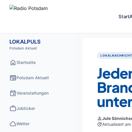
Start
A
LOKALPULS
Potsdam Aktuell
LOKALNACHRICH
home
Startseite
Jeder
newspaper
Potsdam Aktuell
Bran
event
Veranstaltungen
unte
work
Jobticker
person
Jule Sönnichs
cloud
Wetter
update
Aktualisiert a