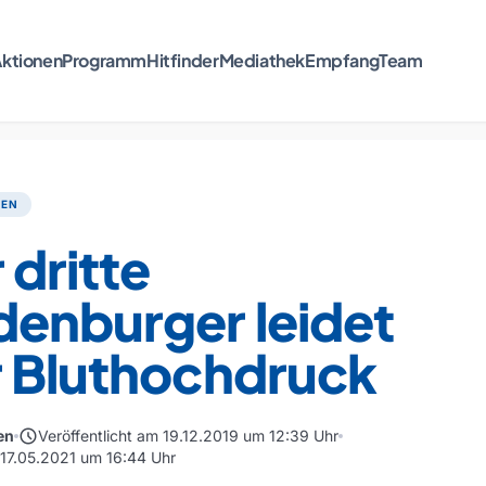
ktionen
Programm
Hitfinder
Mediathek
Empfang
Team
TEN
 dritte
denburger leidet
r Bluthochdruck
schedule
en
Veröffentlicht am 19.12.2019 um 12:39 Uhr
m 17.05.2021 um 16:44 Uhr