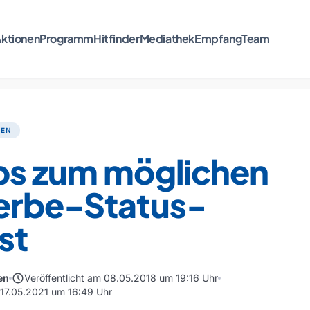
ktionen
Programm
Hitfinder
Mediathek
Empfang
Team
TEN
bs zum möglichen
erbe-Status-
st
schedule
en
Veröffentlicht am 08.05.2018 um 19:16 Uhr
m 17.05.2021 um 16:49 Uhr