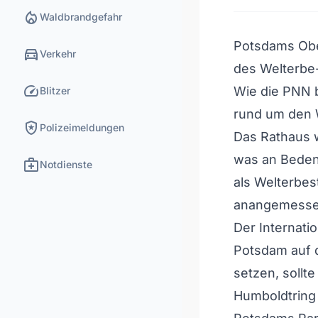
local_fire_department
Waldbrandgefahr
Potsdams Obe
directions_car
Verkehr
des Welterbe-
speed
Wie die PNN b
Blitzer
rund um den 
local_police
Polizeimeldungen
Das Rathaus w
was an Beden
medical_services
Notdienste
als Welterbest
anangemesse
Der Internati
Potsdam auf d
setzen, soll
Humboldtring