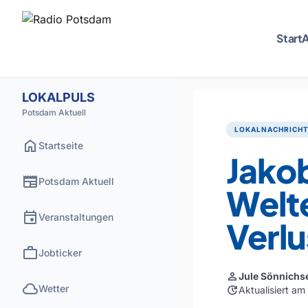
Start
A
LOKALPULS
Potsdam Aktuell
LOKALNACHRICH
home
Startseite
Jako
newspaper
Potsdam Aktuell
Welt
event
Veranstaltungen
Verlu
work
Jobticker
person
Jule Sönnichs
cloud
Wetter
update
Aktualisiert a