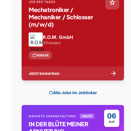
star
JOB DES TAGES
Mechatroniker /
Mechaniker / Schlosser
(m/w/d)
R.O.M. GmbH
Potsdam
location_on
work
Vollzeit
arrow_forward
Jetzt bewerben
Alle Jobs im Jobticker
work
06
NÄCHSTE VERANSTALTUNG
HEUTE
AUG
IN DER BLÜTE MEINER