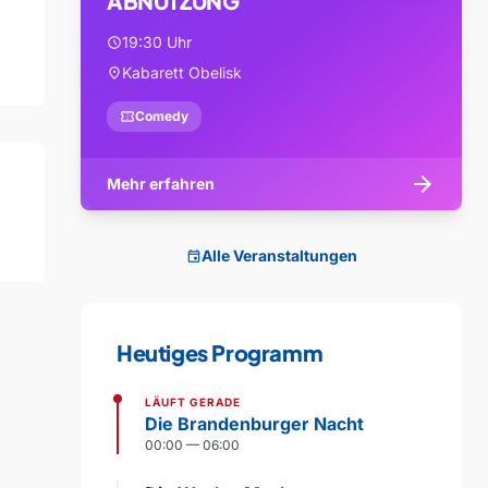
ABNUTZUNG
19:30 Uhr
schedule
Kabarett Obelisk
location_on
confirmation_number
Comedy
arrow_forward
Mehr erfahren
Alle Veranstaltungen
event
Heutiges Programm
LÄUFT GERADE
Die Brandenburger Nacht
00:00 — 06:00