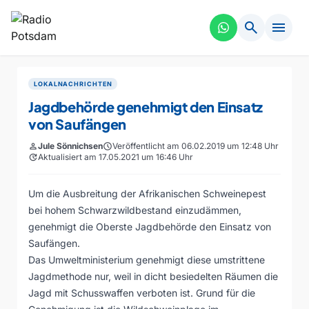
search
menu
LOKALNACHRICHTEN
Jagdbehörde genehmigt den Einsatz
von Saufängen
person
Jule Sönnichsen
schedule
Veröffentlicht am 06.02.2019 um 12:48 Uhr
update
Aktualisiert am 17.05.2021 um 16:46 Uhr
Um die Ausbreitung der Afrikanischen Schweinepest
bei hohem Schwarzwildbestand einzudämmen,
genehmigt die Oberste Jagdbehörde den Einsatz von
Saufängen.
Das Umweltministerium genehmigt diese umstrittene
Jagdmethode nur, weil in dicht besiedelten Räumen die
Jagd mit Schusswaffen verboten ist. Grund für die