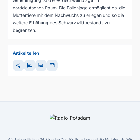
Genehmigung ist die Wildschweinplage im
norddeutschen Raum. Die Fallenjagd ermöglicht es, die
Muttertiere mit dem Nachwuchs zu erlegen und so die
weitere Erhöhung des Schwarzwildbestands zu
begrenzen.
Artikel teilen
share
chat
forum
mail
Wir haben täglich 24 Stunden Zeit für Potsdam und die Mittelmark. Wir