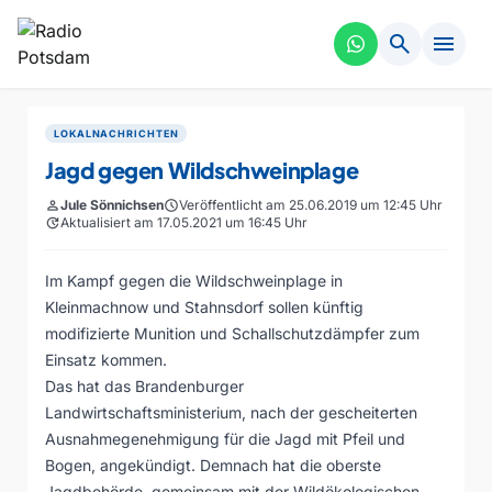
search
menu
LOKALNACHRICHTEN
Jagd gegen Wildschweinplage
person
Jule Sönnichsen
schedule
Veröffentlicht am 25.06.2019 um 12:45 Uhr
update
Aktualisiert am 17.05.2021 um 16:45 Uhr
Im Kampf gegen die Wildschweinplage in
Kleinmachnow und Stahnsdorf sollen künftig
modifizierte Munition und Schallschutzdämpfer zum
Einsatz kommen.
Das hat das Brandenburger
Landwirtschaftsministerium, nach der gescheiterten
Ausnahmegenehmigung für die Jagd mit Pfeil und
Bogen, angekündigt. Demnach hat die oberste
Jagdbehörde, gemeinsam mit der Wildökologischen