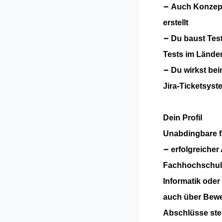
−
Auch Konzept
erstellt
−
Du baust Tes
Tests im
Lände
−
Du wirkst bei
Jira-
Ticketsyst
Dein Profil
Unabdingbare f
−
erfolgreiche
Fachhochschuls
Informatik
oder
auch über Bew
Abschlüsse ste