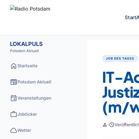
Start
A
LOKALPULS
Potsdam Aktuell
JOB DES TAGES
home
Startseite
IT-Ad
newspaper
Potsdam Aktuell
Just
event
Veranstaltungen
(m/w
work
Jobticker
person
schedule
Veröffentli
cloud
Wetter