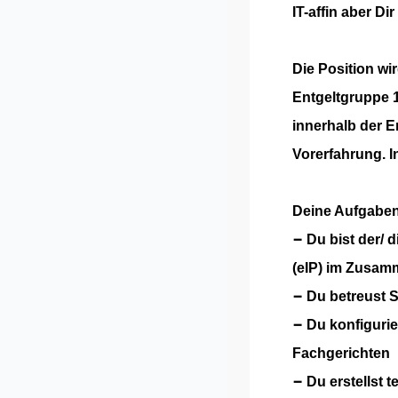
IT-affin aber Di
Die Position wi
Entgeltgruppe 1
innerhalb der E
Vorerfahrung. I
Deine Aufgaben
−
Du bist der/ 
(eIP) im
Zusamm
−
Du betreust S
−
Du konfigurie
Fachgerichten
−
Du erstellst