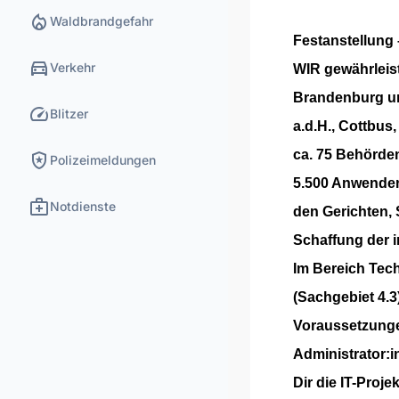
local_fire_department
Waldbrandgefahr
Festanstellung 
directions_car
Verkehr
WIR gewährleist
Brandenburg un
speed
Blitzer
a.d.H., Cottbus
ca. 75 Behörden
local_police
Polizeimeldungen
5.500 Anwender
medical_services
Notdienste
den Gerichten, 
Schaffung der i
Im Bereich Tec
(Sachgebiet 4.3
Voraussetzunge
Administrator:i
Dir die IT-Proj