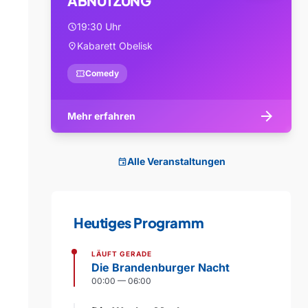
ABNUTZUNG
19:30 Uhr
schedule
Kabarett Obelisk
location_on
confirmation_number
Comedy
arrow_forward
Mehr erfahren
Alle Veranstaltungen
event
Heutiges Programm
LÄUFT GERADE
Die Brandenburger Nacht
00:00 — 06:00