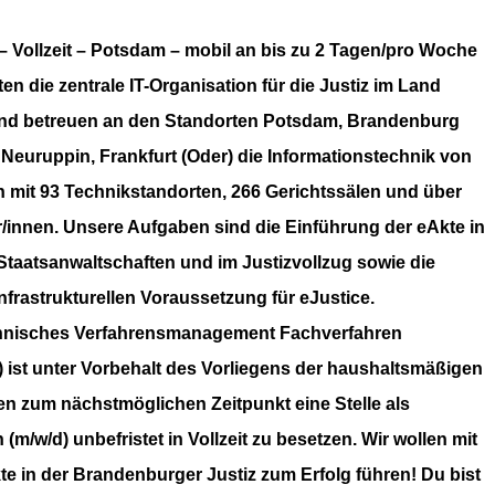
– Vollzeit – Potsdam – mobil an bis zu 2 Tagen/pro Woche
en die zentrale IT-Organisation für die Justiz im Land
d betreuen an den Standorten Potsdam, Brandenburg
, Neuruppin, Frankfurt (Oder) die Informationstechnik von
 mit 93 Technikstandorten, 266 Gerichtssälen und über
/innen.
Unsere Aufgaben sind die Einführung der eAkte in
Staatsanwaltschaften und im Justizvollzug sowie die
nfrastrukturellen Voraussetzung für eJustice.
hnisches Verfahrensmanagement Fachverfahren
) ist unter Vorbehalt des Vorliegens der haushaltsmäßigen
n zum nächstmöglichen Zeitpunkt eine Stelle als
n (m/w/d)
unbefristet in Vollzeit zu besetzen. Wir wollen mit
ekte in der Brandenburger Justiz zum Erfolg führen! Du bist