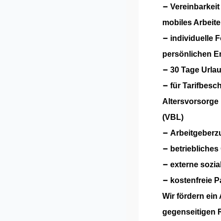
−
Vereinbarkeit
mobiles
Arbeite
−
individuelle 
persönlichen E
−
30 Tage Urlau
−
für Tarifbesc
Altersvorsorge
(VBL)
−
Arbeitgeberz
−
betriebliche
−
externe sozia
−
kostenfreie 
Wir fördern ein
gegenseitigen R