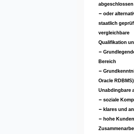
abgeschlossen
−
oder alternat
staatlich
geprüf
vergleichbare
Qualifikation u
−
Grundlegende
Bereich
−
Grundkenntni
Oracle
RDBMS)
Unabdingbare a
−
soziale Komp
−
klares und a
−
hohe Kunden- 
Zusammenarbei