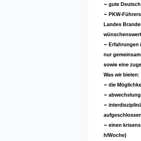
−
gute Deutschk
−
PKW-Führersc
Landes
Brande
wünschenswert
−
Erfahrungen 
nur gemeinsam.
sowie eine zug
Was wir bieten:
−
die Möglichke
−
abwechslungs
−
interdiszipli
aufgeschlosse
−
einen krisens
h/Woche)