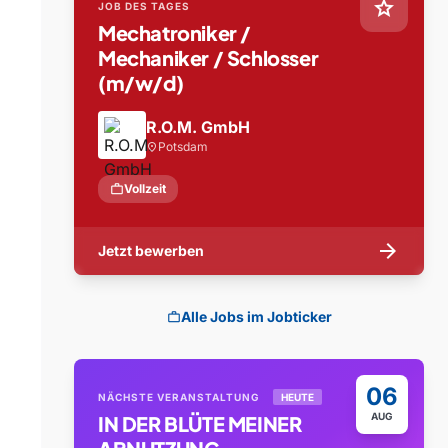
star
JOB DES TAGES
Mechatroniker /
Mechaniker / Schlosser
(m/w/d)
R.O.M. GmbH
Potsdam
location_on
work
Vollzeit
arrow_forward
Jetzt bewerben
Alle Jobs im Jobticker
work
06
NÄCHSTE VERANSTALTUNG
HEUTE
AUG
IN DER BLÜTE MEINER