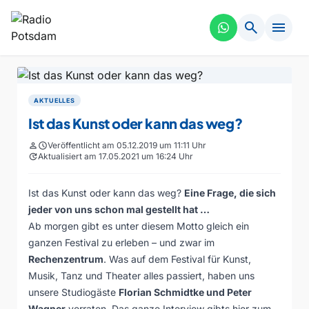
search
menu
AKTUELLES
Ist das Kunst oder kann das weg?
person
schedule
Veröffentlicht am 05.12.2019 um 11:11 Uhr
update
Aktualisiert am 17.05.2021 um 16:24 Uhr
Ist das Kunst oder kann das weg?
Eine Frage, die sich
jeder von uns schon mal gestellt hat …
Ab morgen gibt es unter diesem Motto gleich ein
ganzen Festival zu erleben – und zwar im
Rechenzentrum
. Was auf dem Festival für Kunst,
Musik, Tanz und Theater alles passiert, haben uns
unsere Studiogäste
Florian Schmidtke und Peter
Wagner
verraten. Das ganze Interview gibts hier zum