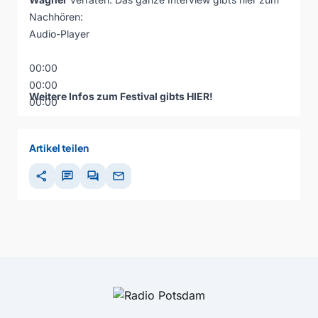
Nachhören:
Audio-Player
00:00
00:00
Weitere Infos zum Festival gibts
HIER
!
00:00
Artikel teilen
share
chat
forum
mail