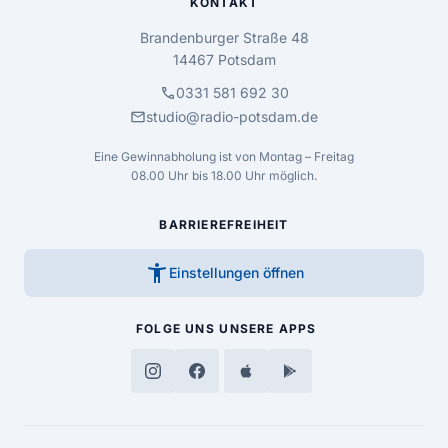
KONTAKT
Brandenburger Straße 48
14467 Potsdam
call
0331 581 692 30
mail
studio@radio-potsdam.de
Eine Gewinnabholung ist von Montag – Freitag
08.00 Uhr bis 18.00 Uhr möglich.
BARRIEREFREIHEIT
accessibility_new
Einstellungen öffnen
FOLGE UNS
UNSERE APPS