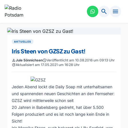
search
menu
AKTUELLES
Iris Steen von GZSZ zu Gast!
person
Jule Sönnichsen
schedule
Veröffentlicht am 10.08.2016 um 09:13 Uhr
update
Aktualisiert am 17.05.2021 um 16:28 Uhr
Jeden Abend lockt die Daily Soap mit unterhaltsamen
und spannenden neuen Geschichten an den Fernseher:
GZSZ wird mittlerweile schon seit
20 Jahren in Babelsberg gedreht, hat über 5.500
Folgen produziert und es ist noch lange kein Ende in
Sicht!
Iris Mareike Steen, auch bekannt als Lilly Seefeld, war