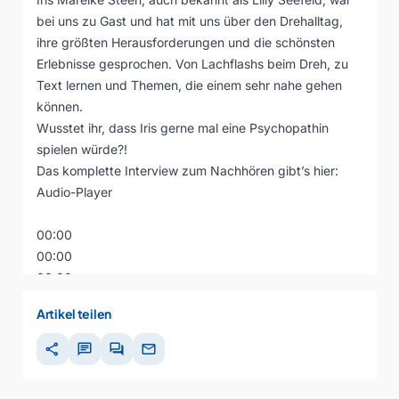
bei uns zu Gast und hat mit uns über den Drehalltag,
ihre größten Herausforderungen und die schönsten
Erlebnisse gesprochen. Von Lachflashs beim Dreh, zu
Text lernen und Themen, die einem sehr nahe gehen
können.
Wusstet ihr, dass Iris gerne mal eine Psychopathin
spielen würde?!
Das komplette Interview zum Nachhören gibt’s hier:
Audio-Player
00:00
00:00
00:00
Artikel teilen
share
chat
forum
mail