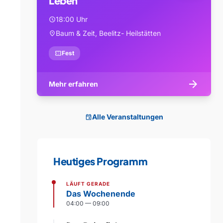
Leben
18:00 Uhr
schedule
Baum & Zeit, Beelitz- Heilstätten
location_on
confirmation_number
Fest
arrow_forward
Mehr erfahren
Alle Veranstaltungen
event
Heutiges Programm
LÄUFT GERADE
Das Wochenende
04:00 — 09:00