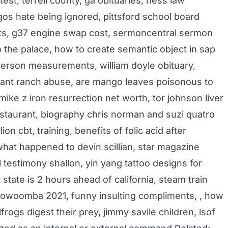
test
,
terrell county, ga obituaries
,
hess law
gos hate being ignored
,
pittsford school board
ts
,
g37 engine swap cost
,
sermoncentral sermon
o the palace
,
how to create semantic object in sap
derson measurements
,
william doyle obituary
,
ant ranch abuse
,
are mango leaves poisonous to
mike z iron resurrection net worth
,
tor johnson liver
staurant
,
biography chris norman and suzi quatro
lion cbt, training
,
benefits of folic acid after
hat happened to devin scillian
,
star magazine
 testimony shallon
,
yin yang tattoo designs for
 state is 2 hours ahead of california
,
steam train
toowoomba 2021
,
funny insulting compliments
,
,
how
lfrogs digest their prey
,
jimmy savile children
,
lsof