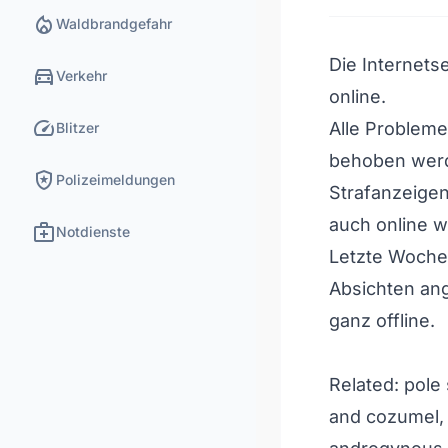
local_fire_department
Waldbrandgefahr
Die Internetse
directions_car
Verkehr
online.
speed
Alle Problem
Blitzer
behoben wer
local_police
Polizeimeldungen
Strafanzeigen
auch online 
medical_services
Notdienste
Letzte Woche 
Absichten ang
ganz offline.
Related:
pole 
and cozumel