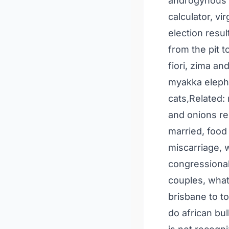
androgynous 
calculator
,
vir
election resul
from the pit t
fiori
,
zima an
myakka eleph
cats
,Related:
and onions re
married
,
food 
miscarriage
,
w
congressional
couples
,
what
brisbane to 
do african bul