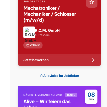
star
JOB DES TAGES
Mechatroniker /
Mechaniker / Schlosser
(m/w/d)
R.O.M. GmbH
Potsdam
location_on
work
Vollzeit
arrow_forward
Jetzt bewerben
Alle Jobs im Jobticker
work
08
NÄCHSTE VERANSTALTUNG
HEUTE
AUG
Alive – Wir feiern das