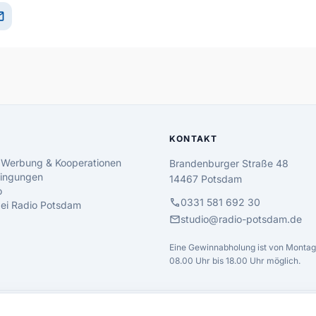
il
KONTAKT
 Werbung & Kooperationen
Brandenburger Straße 48
ingungen
14467 Potsdam
o
call
0331 581 692 30
 bei Radio Potsdam
mail
studio@radio-potsdam.de
Eine Gewinnabholung ist von Montag 
08.00 Uhr bis 18.00 Uhr möglich.