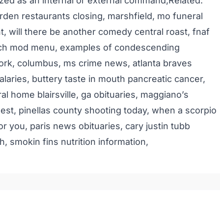
ized as an internal or external command
,Related:
garden restaurants closing
,
marshfield, mo funeral
t
,
will there be another comedy central roast
,
fnaf
ach mod menu
,
examples of condescending
ork
,
columbus, ms crime news
,
atlanta braves
alaries
,
buttery taste in mouth pancreatic cancer
,
l home blairsville, ga obituaries
,
maggiano’s
uest
,
pinellas county shooting today
,
when a scorpio
or you
,
paris news obituaries
,
cary justin tubb
th
,
smokin fins nutrition information
,