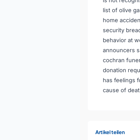
is not recogn
list of olive 
home acciden
security bre
behavior at w
announcers s
cochran funera
donation req
has feelings f
cause of dea
Artikel teilen