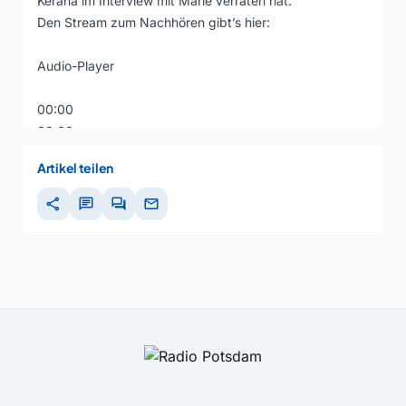
Kerana im Interview mit Marie verraten hat.
Den Stream zum Nachhören gibt’s hier:
Audio-Player
00:00
00:00
00:00
Artikel teilen
share
chat
forum
mail