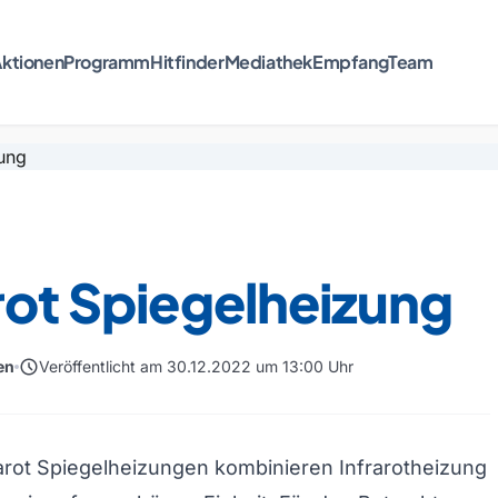
ktionen
Programm
Hitfinder
Mediathek
Empfang
Team
rot Spiegelheizung
schedule
en
Veröffentlicht am 30.12.2022 um 13:00 Uhr
rot Spiegelheizungen kombinieren Infrarotheizung