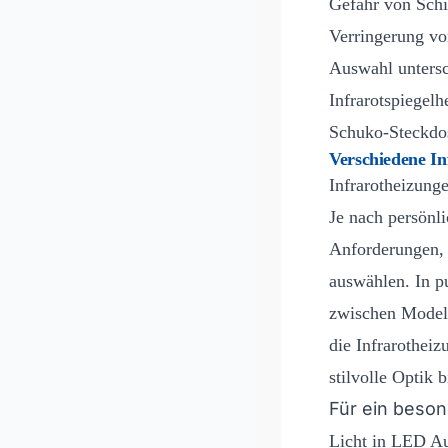
Gefahr von Schi
Verringerung v
Auswahl untersc
Infrarotspiegelh
Schuko-Steckdo
Verschiedene In
Infrarotheizunge
Je nach persönl
Anforderungen, 
auswählen. In p
zwischen Model
die Infrarothei
stilvolle Optik 
Für ein beso
Licht in LED Au