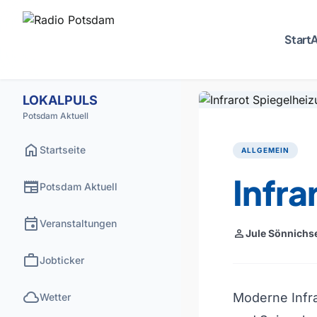
Start
A
LOKALPULS
Potsdam Aktuell
home
Startseite
ALLGEMEIN
Infra
newspaper
Potsdam Aktuell
event
Veranstaltungen
person
Jule Sönnichs
work
Jobticker
cloud
Moderne Infra
Wetter