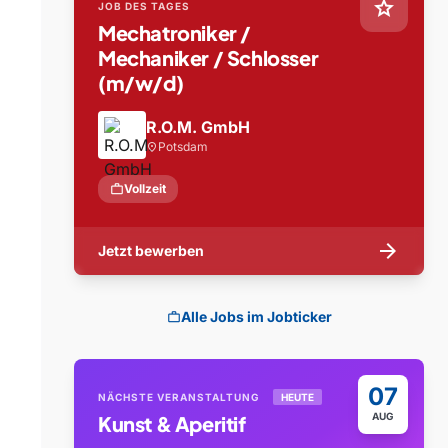
star
JOB DES TAGES
Mechatroniker /
Mechaniker / Schlosser
(m/w/d)
R.O.M. GmbH
Potsdam
location_on
work
Vollzeit
arrow_forward
Jetzt bewerben
Alle Jobs im Jobticker
work
07
NÄCHSTE VERANSTALTUNG
HEUTE
AUG
Kunst & Aperitif