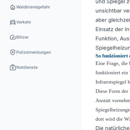
und Spiegel z
local_fire_department
Waldbrandgefahr
unsichtbar ver
aber gleichze
directions_car
Verkehr
Einsatz der I
speed
Blitzer
Funktion, Aus
Spiegelheizun
local_police
Polizeimeldungen
So funktioniert 
Eine Frage, die 
medical_services
Notdienste
funktioniert ein
Infrarotspiegel 
Diese Form der 
Anstatt vornehm
Spiegelheizunge
dort wird die 
Die natürlich