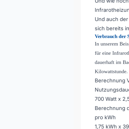
Und wie hoch
Infrarotheizu
Und auch der 
sich bereits 
Verbrauch der S
In unserem Beis
für eine Infraro
dauerhaft im Ba
Kilowattstunde.
Berechnung Ve
Nutzungsdau
700 Watt x 2,
Berechnung d
pro kWh
1,75 kWh x 39