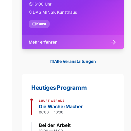
16:00 Uhr
schedule
DAS MINSK Kunsthaus
location_on
confirmation_number
Kunst
arrow_forward
Mehr erfahren
Alle Veranstaltungen
event
Heutiges Programm
LÄUFT GERADE
Die WacherMacher
06:00 — 10:00
Bei der Arbeit
10:00 — 14:00