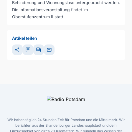
Behinderung und Wohnungslose untergebracht werden.
Die Informationsveranstaltung findet im
Oberstufenzentrum II statt.
Artikel teilen
share
chat
forum
mail
Wir haben täglich 24 Stunden Zeit für Potsdam und die Mittelmark. Wir
berichten aus der Brandenburger Landeshauptstadt und dem
Einzugsgebiet von circa 70 Kilometern. Wir bündeln das Wissen der