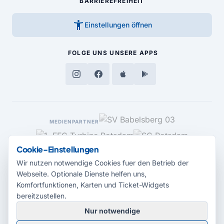
BARRIEREFREIHEIT
accessibility_new
Einstellungen öffnen
FOLGE UNS
UNSERE APPS
MEDIENPARTNER
Cookie-Einstellungen
Wir nutzen notwendige Cookies fuer den Betrieb der
Webseite. Optionale Dienste helfen uns,
Komfortfunktionen, Karten und Ticket-Widgets
bereitzustellen.
Nur notwendige
© 2026 Radio Potsdam. Webseite entwickelt durch die
Medienagentur