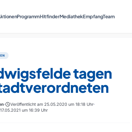
ktionen
Programm
Hitfinder
Mediathek
Empfang
Team
TEN
dwigsfelde tagen
Stadtverordneten
schedule
en
Veröffentlicht am 25.05.2020 um 18:18 Uhr
m 17.05.2021 um 16:39 Uhr