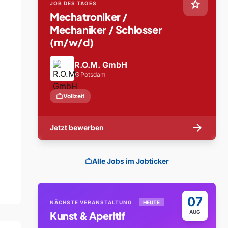
star
JOB DES TAGES
Mechatroniker /
Mechaniker / Schlosser
(m/w/d)
R.O.M. GmbH
Potsdam
location_on
work
Vollzeit
arrow_forward
Jetzt bewerben
Alle Jobs im Jobticker
work
07
NÄCHSTE VERANSTALTUNG
HEUTE
AUG
Kunst & Aperitif