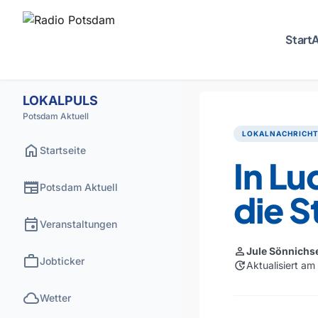
Start
A
LOKALPULS
Potsdam Aktuell
LOKALNACHRICH
home
Startseite
In Lu
newspaper
Potsdam Aktuell
die 
event
Veranstaltungen
person
Jule Sönnichs
work
Jobticker
update
Aktualisiert a
cloud
Wetter