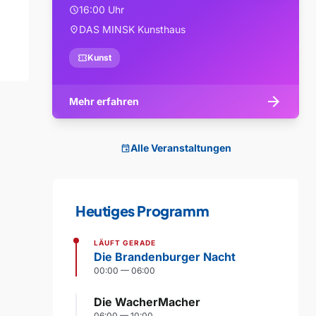
16:00 Uhr
schedule
DAS MINSK Kunsthaus
location_on
confirmation_number
Kunst
arrow_forward
Mehr erfahren
Alle Veranstaltungen
event
Heutiges Programm
LÄUFT GERADE
Die Brandenburger Nacht
00:00 — 06:00
Die WacherMacher
06:00 — 10:00