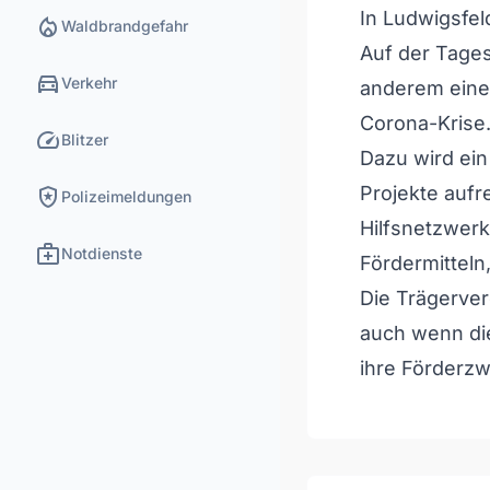
In Ludwigsfel
local_fire_department
Waldbrandgefahr
Auf der Tage
directions_car
Verkehr
anderem eine 
Corona-Krise
speed
Blitzer
Dazu wird ein
local_police
Projekte aufr
Polizeimeldungen
Hilfsnetzwerk
medical_services
Notdienste
Fördermitteln
Die Trägerver
auch wenn die
ihre Förderz