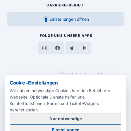
BARRIEREFREIHEIT
accessibility_new
Einstellungen öffnen
FOLGE UNS
UNSERE APPS
MEDIENPARTNER
Cookie-Einstellungen
Wir nutzen notwendige Cookies fuer den Betrieb der
Webseite. Optionale Dienste helfen uns,
Komfortfunktionen, Karten und Ticket-Widgets
bereitzustellen.
Nur notwendige
© 2026 Radio Potsdam. Webseite entwickelt durch die
Medienagentur
Einstellungen
Babelsberg