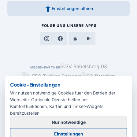
accessibility_new
Einstellungen öffnen
FOLGE UNS
UNSERE APPS
MEDIENPARTNER
Cookie-Einstellungen
Wir nutzen notwendige Cookies fuer den Betrieb der
Webseite. Optionale Dienste helfen uns,
Komfortfunktionen, Karten und Ticket-Widgets
bereitzustellen.
Nur notwendige
© 2026 Radio Potsdam. Webseite entwickelt durch die
Medienagentur
Einstellungen
Babelsberg