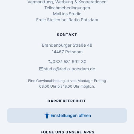
Vermarktung, Werbung & Kooperationen
Teilnahmebedingungen
Mail ins Studio
Freie Stellen bei Radio Potsdam
KONTAKT
Brandenburger Straße 48
14467 Potsdam
call
0331 581 692 30
mail
studio@radio-potsdam.de
Eine Gewinnabholung ist von Montag – Freitag
08.00 Uhr bis 18.00 Uhr möglich.
BARRIEREFREIHEIT
accessibility_new
Einstellungen öffnen
FOLGE UNS
UNSERE APPS