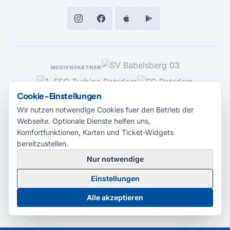
MEDIENPARTNER
Cookie-Einstellungen
Wir nutzen notwendige Cookies fuer den Betrieb der
Webseite. Optionale Dienste helfen uns,
Komfortfunktionen, Karten und Ticket-Widgets
bereitzustellen.
Nur notwendige
© 2026 Radio Potsdam. Webseite entwickelt durch die
Medienagentur
Einstellungen
Babelsberg
Barrierefreiheitserklärung
AGB
Datenschutz
Impressum
Alle akzeptieren
Cookie-Einstellungen