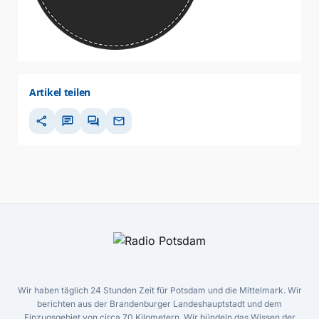
Artikel teilen
share
chat
forum
mail
Wir haben täglich 24 Stunden Zeit für Potsdam und die Mittelmark. Wir
berichten aus der Brandenburger Landeshauptstadt und dem
Einzugsgebiet von circa 70 Kilometern. Wir bündeln das Wissen der