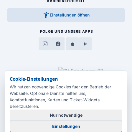
BARRIEREFREIHEIT
accessibility_new
Einstellungen öffnen
FOLGE UNS
UNSERE APPS
MEDIENPARTNER
Cookie-Einstellungen
Wir nutzen notwendige Cookies fuer den Betrieb der
Webseite. Optionale Dienste helfen uns,
Komfortfunktionen, Karten und Ticket-Widgets
bereitzustellen.
Nur notwendige
© 2026 Radio Potsdam. Webseite entwickelt durch die
Medienagentur
Einstellungen
Babelsberg