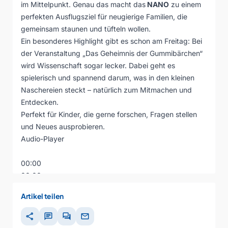
im Mittelpunkt. Genau das macht das
NANO
zu einem
perfekten Ausflugsziel für neugierige Familien, die
gemeinsam staunen und tüfteln wollen.
Ein besonderes Highlight gibt es schon am Freitag: Bei
der Veranstaltung „Das Geheimnis der Gummibärchen“
wird Wissenschaft sogar lecker. Dabei geht es
spielerisch und spannend darum, was in den kleinen
Naschereien steckt – natürlich zum Mitmachen und
Entdecken.
Perfekt für Kinder, die gerne forschen, Fragen stellen
und Neues ausprobieren.
Audio-Player
00:00
00:00
00:00
Artikel teilen
share
chat
forum
mail