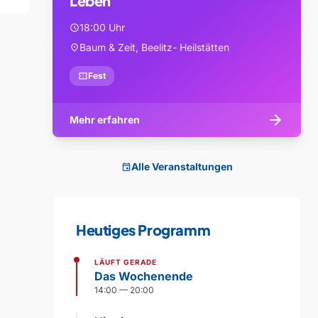
Leben
18:00 Uhr
schedule
Baum & Zeit, Beelitz- Heilstätten
location_on
confirmation_number
Fest
arrow_forward
Mehr erfahren
Alle Veranstaltungen
event
Heutiges Programm
LÄUFT GERADE
Das Wochenende
14:00 — 20:00