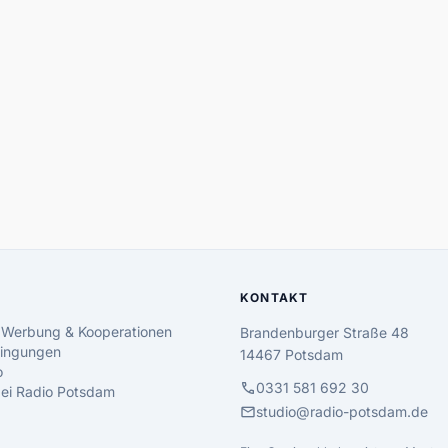
KONTAKT
 Werbung & Kooperationen
Brandenburger Straße 48
ingungen
14467 Potsdam
o
call
0331 581 692 30
 bei Radio Potsdam
mail
studio@radio-potsdam.de