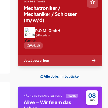
star
JOB DES TAGES
Mechatroniker /
Mechaniker / Schlosser
(m/w/d)
R.O.M. GmbH
Potsdam
location_on
work
Vollzeit
arrow_forward
Jetzt bewerben
Alle Jobs im Jobticker
work
08
NÄCHSTE VERANSTALTUNG
HEUTE
AUG
Alive – Wir feiern das