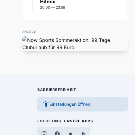
Hitmix
20:00 — 23:59
ANZEIGE
BARRIEREFREIHEIT
accessibility_new
Einstellungen öffnen
FOLGE UNS
UNSERE APPS