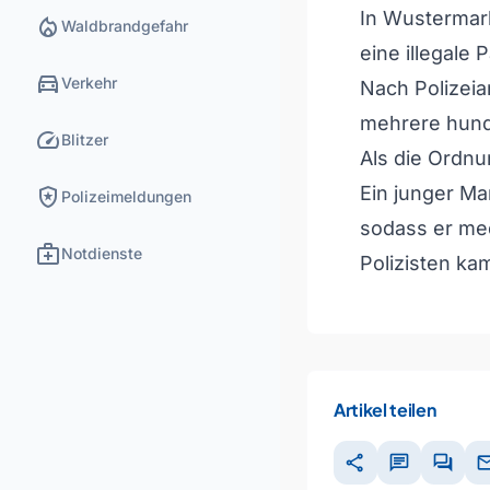
In Wustermar
local_fire_department
Waldbrandgefahr
eine illegale 
directions_car
Verkehr
Nach Polizeia
mehrere hunde
speed
Blitzer
Als die Ordnu
local_police
Ein junger Ma
Polizeimeldungen
sodass er me
medical_services
Notdienste
Polizisten ka
Artikel teilen
share
chat
forum
ma