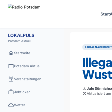
Start
A
LOKALPULS
Potsdam Aktuell
LOKALNACHRICH
home
Startseite
Illega
newspaper
Potsdam Aktuell
Wust
event
Veranstaltungen
person
Jule Sönnichs
work
Jobticker
update
Aktualisiert a
cloud
Wetter