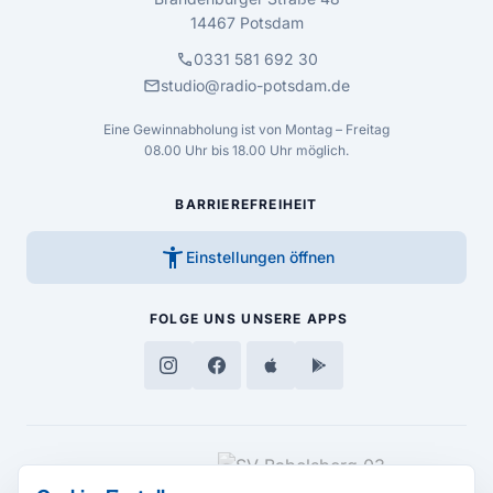
14467 Potsdam
call
0331 581 692 30
mail
studio@radio-potsdam.de
Eine Gewinnabholung ist von Montag – Freitag
08.00 Uhr bis 18.00 Uhr möglich.
BARRIEREFREIHEIT
accessibility_new
Einstellungen öffnen
FOLGE UNS
UNSERE APPS
MEDIENPARTNER