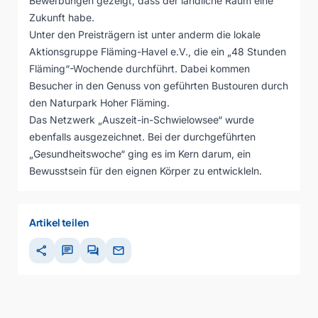
Bewerbungen gezeigt, dass der ländliche Raum eine
Zukunft habe.
Unter den Preisträgern ist unter anderm die lokale
Aktionsgruppe Fläming-Havel e.V., die ein „48 Stunden
Fläming“-Wochende durchführt. Dabei kommen
Besucher in den Genuss von geführten Bustouren durch
den Naturpark Hoher Fläming.
Das Netzwerk „Auszeit-in-Schwielowsee“ wurde
ebenfalls ausgezeichnet. Bei der durchgeführten
„Gesundheitswoche“ ging es im Kern darum, ein
Bewusstsein für den eignen Körper zu entwickleln.
Artikel teilen
share
chat
forum
mail