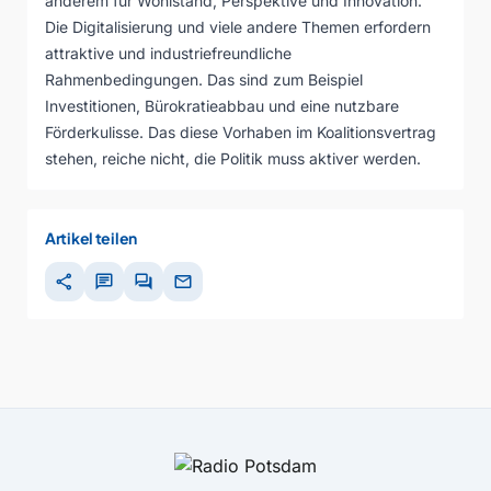
anderem für Wohlstand, Perspektive und Innovation.
Die Digitalisierung und viele andere Themen erfordern
attraktive und industriefreundliche
Rahmenbedingungen. Das sind zum Beispiel
Investitionen, Bürokratieabbau und eine nutzbare
Förderkulisse. Das diese Vorhaben im Koalitionsvertrag
stehen, reiche nicht, die Politik muss aktiver werden.
Artikel teilen
share
chat
forum
mail